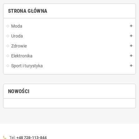
STRONA GŁÓWNA
Moda
add
Uroda
add
Zdrowie
add
Elektronika
add
Sport i turystyka
add
NOWOŚCI
Tel:
+48 728-113-844