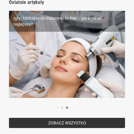
Ostatnie artykuły
Igły i kartridże do maszynki Dr.Pen – jak wybrać
Piercing – wszystko, co musisz wiedzieć przed
najlepsze?
Rzęsy Nagaraku – dlaczego są tak popularne wśród
przekłuciem
stylistek?
ZOBACZ WSZYSTKO