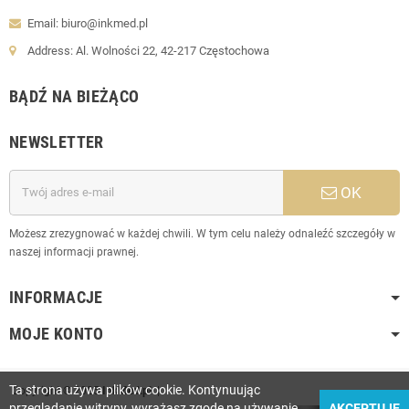
Email: biuro@inkmed.pl
Address: Al. Wolności 22, 42-217 Częstochowa
BĄDŹ NA BIEŻĄCO
NEWSLETTER
OK
Możesz zrezygnować w każdej chwili. W tym celu należy odnaleźć szczegóły w
naszej informacji prawnej.
INFORMACJE
MOJE KONTO
Ta strona używa plików cookie.
Kontynuując
Copyright © 2025
InkMed.pl
|
przeglądanie witryny, wyrażasz zgodę na używanie
AKCEPTUJĘ