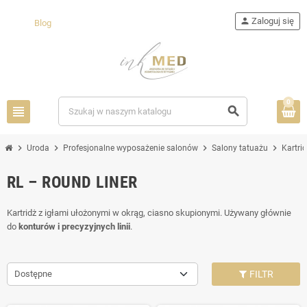
person
Zaloguj się
Blog
0
view_headline
search
chevron_right
chevron_right
chevron_right
chevron_right
Uroda
Profesjonalne wyposażenie salonów
Salony tatuażu
Kartri
RL – ROUND LINER
Kartridż z igłami ułożonymi w okrąg, ciasno skupionymi. Używany głównie
do
konturów i precyzyjnych linii
.
Dostępne
FILTR