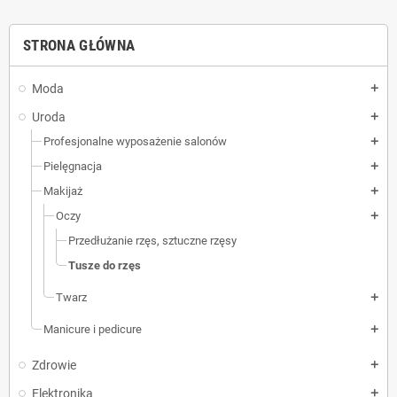
STRONA GŁÓWNA
Moda
add
Uroda
add
Profesjonalne wyposażenie salonów
add
Pielęgnacja
add
Makijaż
add
Oczy
add
Przedłużanie rzęs, sztuczne rzęsy
Tusze do rzęs
Twarz
add
Manicure i pedicure
add
Zdrowie
add
Elektronika
add