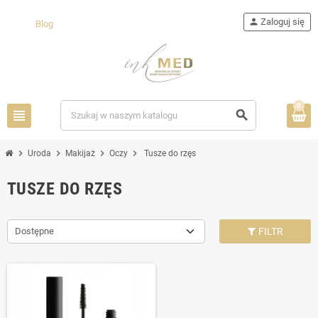
person
Zaloguj się
Blog
0
view_headline
search
chevron_right
chevron_right
chevron_right
chevron_right
Uroda
Makijaż
Oczy
Tusze do rzęs
TUSZE DO RZĘS
Dostępne
FILTR