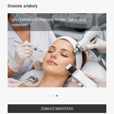
Ostatnie artykuły
Igły i kartridże do maszynki Dr.Pen – jak wybrać
Piercing – wszystko, co musisz wiedzieć przed
najlepsze?
Rzęsy Nagaraku – dlaczego są tak popularne wśród
przekłuciem
stylistek?
ZOBACZ WSZYSTKO