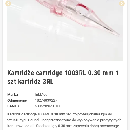
chevron_left
chevron_right
Kartridże cartridge 1003RL 0.30 mm 1
szt kartridż 3RL
Marka
InkMed
Odniesienie
18274839227
EAN13
5905289520155
Kartridż cartridge 1003RL 0.30 mm 3RL
to profesjonalna igła do
tatuażu typu Round Liner przeznaczona do wykonywania precyzyjnych
konturów i detali. Średnica igły 0.30 mm zapewnia dobrą równowagę