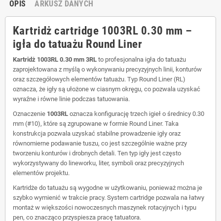
OPIS
ARKUSZ DANYCH
Kartridż cartridge 1003RL 0.30 mm –
igła do tatuażu Round Liner
Kartridż 1003RL 0.30 mm 3RL
to profesjonalna igła do tatuażu
zaprojektowana z myślą o wykonywaniu precyzyjnych linii, konturów
oraz szczegółowych elementów tatuażu. Typ Round Liner (RL)
oznacza, że igły są ułożone w ciasnym okręgu, co pozwala uzyskać
wyraźne i równe linie podczas tatuowania.
Oznaczenie
1003RL
oznacza konfigurację trzech igieł o średnicy 0.30
mm (#10), które są zgrupowane w formie Round Liner. Taka
konstrukcja pozwala uzyskać stabilne prowadzenie igły oraz
równomierne podawanie tuszu, co jest szczególnie ważne przy
tworzeniu konturów i drobnych detali. Ten typ igły jest często
wykorzystywany do lineworku, liter, symboli oraz precyzyjnych
elementów projektu.
Kartridże do tatuażu są wygodne w użytkowaniu, ponieważ można je
szybko wymienić w trakcie pracy. System cartridge pozwala na łatwy
montaż w większości nowoczesnych maszynek rotacyjnych i typu
pen, co znacząco przyspiesza pracę tatuatora.