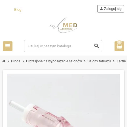
person
Zaloguj się
Blog
0
view_headline
search
chevron_right
chevron_right
chevron_right
chevron_right
Uroda
Profesjonalne wyposażenie salonów
Salony tatuażu
Kartri