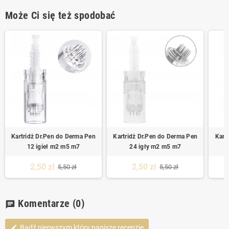
Może Ci się też spodobać
Kartridż Dr.Pen do Derma Pen
Kartridż Dr.Pen do Derma Pen
Kart
12 igieł m2 m5 m7
24 igły m2 m5 m7
2,50 zł
2,50 zł
5,50 zł
5,50 zł
Komentarze
(0)
chat
Bądź pierwszym który napisze recenzję
edit