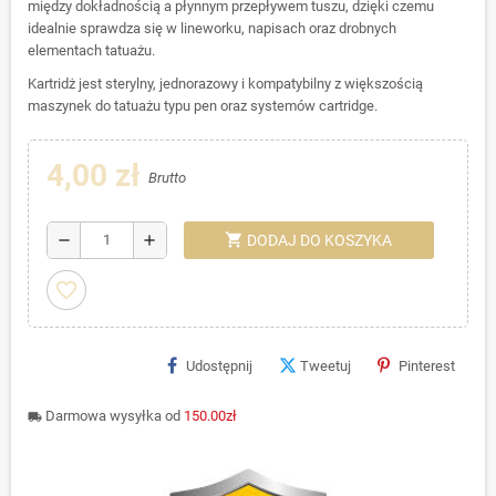
między dokładnością a płynnym przepływem tuszu, dzięki czemu
idealnie sprawdza się w lineworku, napisach oraz drobnych
elementach tatuażu.
Kartridż jest sterylny, jednorazowy i kompatybilny z większością
maszynek do tatuażu typu pen oraz systemów cartridge.
4,00 zł
Brutto
shopping_cart
remove
add
DODAJ DO KOSZYKA
favorite_border
Udostępnij
Tweetuj
Pinterest
Darmowa wysyłka od
150.00zł
local_shipping