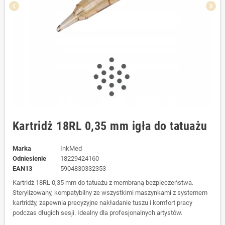
chevron_left
chevron_right
Kartridż 18RL 0,35 mm igła do tatuażu
Marka
InkMed
Odniesienie
18229424160
EAN13
5904830332353
Kartridż 18RL 0,35 mm do tatuażu z membraną bezpieczeństwa.
Sterylizowany, kompatybilny ze wszystkimi maszynkami z systemem
kartridży, zapewnia precyzyjne nakładanie tuszu i komfort pracy
podczas długich sesji. Idealny dla profesjonalnych artystów.