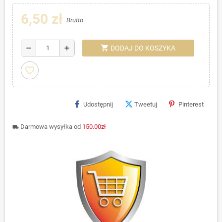
6,50 zł
Brutto
shopping_cart
remove
add
DODAJ DO KOSZYKA
favorite_border
Udostępnij
Tweetuj
Pinterest
Darmowa wysyłka od
150.00zł
local_shipping