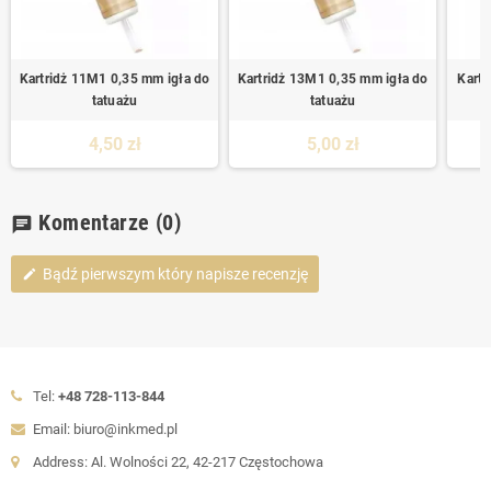
Kartridż 11M1 0,35 mm igła do
Kartridż 13M1 0,35 mm igła do
Kartr
tatuażu
tatuażu
4,50 zł
5,00 zł
Komentarze
(0)
chat
Bądź pierwszym który napisze recenzję
edit
Tel:
+48 728-113-844
Email: biuro@inkmed.pl
Address: Al. Wolności 22, 42-217 Częstochowa