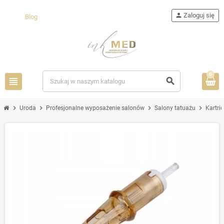
person
Zaloguj się
Blog
0
view_headline
search
chevron_right
chevron_right
chevron_right
chevron_right
Uroda
Profesjonalne wyposażenie salonów
Salony tatuażu
Kartri