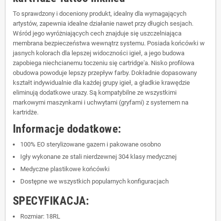
To sprawdzony i doceniony produkt, idealny dla wymagających
artystów, zapewnia idealne działanie nawet przy długich sesjach.
Wśród jego wyróżniających cech znajduje się uszczelniająca
membrana bezpieczeństwa wewnątrz systemu. Posiada końcówki w
jasnych kolorach dla lepszej widoczności igieł, a jego budowa
zapobiega niechcianemu toczeniu się cartridge'a. Nisko profilowa
obudowa powoduje lepszy przepływ farby. Dokładnie dopasowany
kształt indywidualnie dla każdej grupy igieł, a gładkie krawędzie
eliminują dodatkowe urazy. Są kompatybilne ze wszystkimi
markowymi maszynkami i uchwytami (gryfami) z systemem na
kartridże.
Informacje dodatkowe:
100% EO sterylizowane gazem i pakowane osobno
Igły wykonane ze stali nierdzewnej 304 klasy medycznej
Medyczne plastikowe końcówki
Dostępne we wszystkich popularnych konfiguracjach
SPECYFIKACJA:
Rozmiar: 18RL