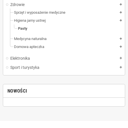
Zdrowie
add
Sprzęt i wyposażenie medyczne
add
Higiena jamy ustnej
add
Pasty
Medycyna naturalna
add
Domowa apteczka
add
Elektronika
add
Sport i turystyka
add
NOWOŚCI