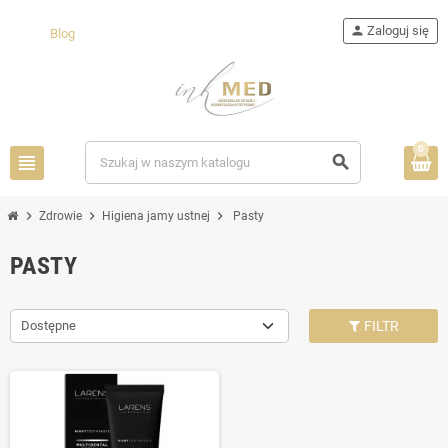
person
Zaloguj się
Blog
0
view_headline
search
chevron_right
chevron_right
chevron_right
Zdrowie
Higiena jamy ustnej
Pasty
PASTY
Dostępne
FILTR