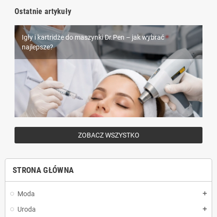
Ostatnie artykuły
Igły i kartridże do maszynki Dr.Pen – jak wybrać
Piercing – wszystko, co musisz wiedzieć przed
Rzęsy Nagaraku – dlaczego są tak popularne wśród
najlepsze?
przekłuciem
stylistek?
ZOBACZ WSZYSTKO
STRONA GŁÓWNA
Moda
add
Uroda
add