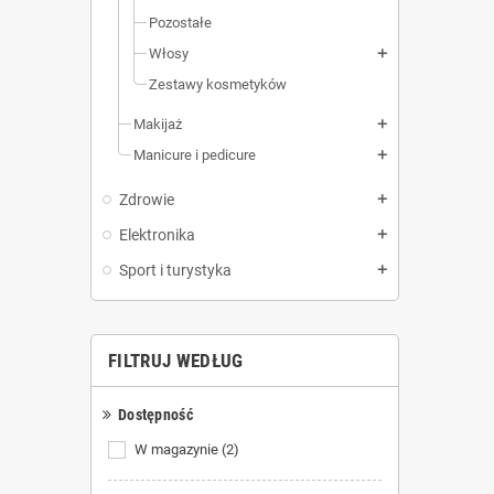
Pozostałe
Włosy
add
Zestawy kosmetyków
Makijaż
add
Manicure i pedicure
add
Zdrowie
add
Elektronika
add
Sport i turystyka
add
FILTRUJ WEDŁUG
Dostępność
W magazynie
(2)