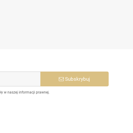
idż Dr.Pen do Derma Pen 12
igieł m2 m5 m7
2,50 zł
5,50 zł
Subskrybuj
y w naszej informacji prawnej.