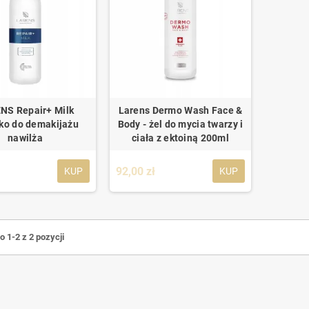
NS Repair+ Milk
Larens Dermo Wash Face &
ko do demakijażu
Body - żel do mycia twarzy i
nawilża
ciała z ektoiną 200ml
ł
92,00 zł
KUP
KUP
 1-2 z 2 pozycji