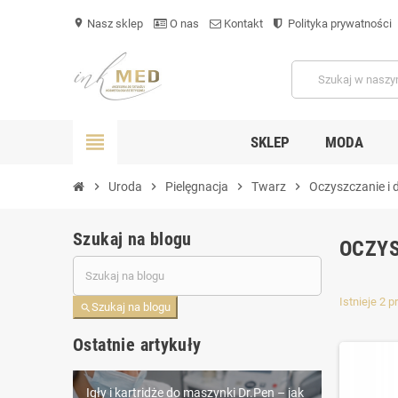
Nasz sklep
O nas
Kontakt
Polityka prywatności
location_on
view_headline
SKLEP
MODA
chevron_right
Uroda
chevron_right
Pielęgnacja
chevron_right
Twarz
chevron_right
Oczyszczanie i 
Szukaj na blogu
OCZYS
Istnieje 2 
Szukaj na blogu
search
Ostatnie artykuły
Igły i kartridże do maszynki Dr.Pen – jak