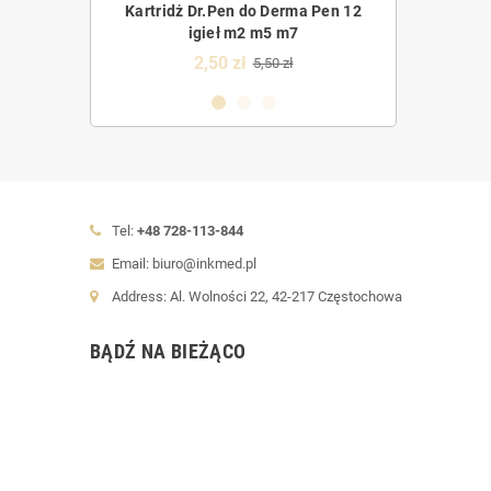
Derma Pen 36
Kartridż Dr.Pen do Derma Pen 12
Kartridż Dr.Pe
5 m7
igieł m2 m5 m7
m
2,50 zł
2,5
0 zł
5,50 zł
Tel:
+48 728-113-844
Email: biuro@inkmed.pl
Address: Al. Wolności 22, 42-217 Częstochowa
BĄDŹ NA BIEŻĄCO