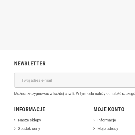
n do Derma Pen 24 igły
Kartridż Dr.Pen do Derma Pen 36
Kartr
2 m5 m7
igieł m2 m5 m7
0 zł
2,50 zł
5,50 zł
5,50 zł
NEWSLETTER
Możesz zrezygnować w każdej chwili. W tym celu należy odnaleźć szczegół
INFORMACJE
MOJE KONTO
Nasze sklepy
Informacje
Spadek ceny
Moje adresy