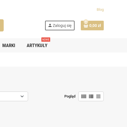
Blog
0
h
person
Zaloguj się
0,00 zł
NOWE
MARKI
ARTYKUŁY
view_comfy
view_list
view_headline
Pogląd