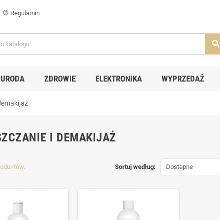
Regulamin
help_outline
searc
URODA
ZDROWIE
ELEKTRONIKA
WYPRZEDAŻ
demakijaż
ZCZANIE I DEMAKIJAŻ
produktów.
Sortuj według:
Dostępne