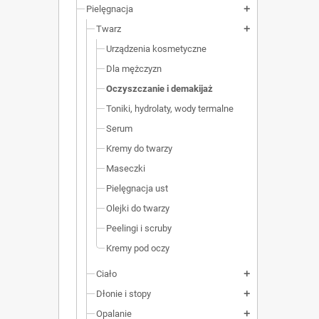
Pielęgnacja
add
Twarz
add
Urządzenia kosmetyczne
Dla mężczyzn
Oczyszczanie i demakijaż
Toniki, hydrolaty, wody termalne
Serum
Kremy do twarzy
Maseczki
Pielęgnacja ust
Olejki do twarzy
Peelingi i scruby
Kremy pod oczy
Ciało
add
Dłonie i stopy
add
Opalanie
add