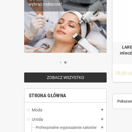
Piercing – wszystko, co musisz wiedzieć
wybrać najlepsze?
Rzęsy Nagaraku – dlaczego są tak
przed przekłuciem
popularne wśród stylistek?
LARE
mlecz
70,00 z
ZOBACZ WSZYSTKO
STRONA GŁÓWNA
Pokazano
Moda
add
Uroda
add
Profesjonalne wyposażenie salonów
add