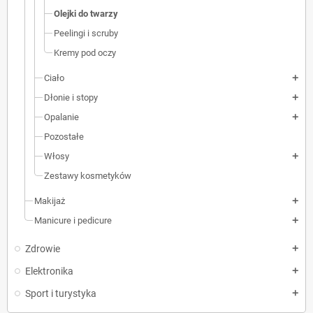
Olejki do twarzy
Peelingi i scruby
Kremy pod oczy
Ciało
add
Dłonie i stopy
add
Opalanie
add
Pozostałe
Włosy
add
Zestawy kosmetyków
Makijaż
add
Manicure i pedicure
add
Zdrowie
add
Elektronika
add
Sport i turystyka
add