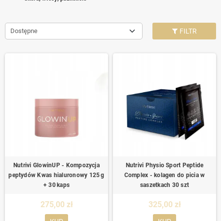
Dostępne
FILTR
Nutrivi GlowinUP - Kompozycja
Nutrivi Physio Sport Peptide
peptydów Kwas hialuronowy 125 g
Complex - kolagen do picia w
+ 30 kaps
saszetkach 30 szt
275,00 zł
325,00 zł