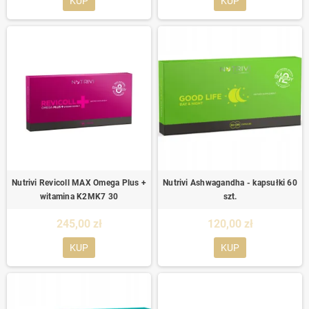
KUP
KUP
Nutrivi Revicoll MAX Omega Plus +
Nutrivi Ashwagandha - kapsułki 60
witamina K2MK7 30
szt.
245,00 zł
120,00 zł
KUP
KUP