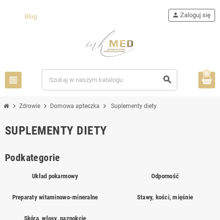
person
Zaloguj się
Blog
0
view_headline
search
chevron_right
chevron_right
chevron_right
Zdrowie
Domowa apteczka
Suplementy diety
SUPLEMENTY DIETY
Podkategorie
Układ pokarmowy
Odporność
Preparaty witaminowo-mineralne
Stawy, kości, mięśnie
Skóra, włosy, paznokcie