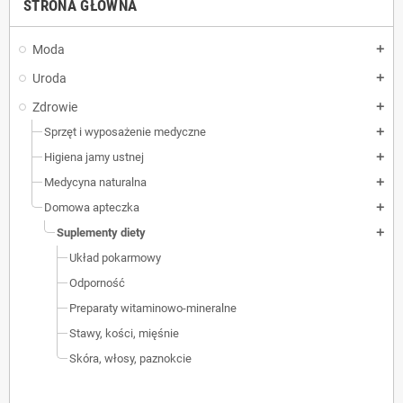
STRONA GŁÓWNA
Moda
add
Uroda
add
Zdrowie
add
Sprzęt i wyposażenie medyczne
add
Higiena jamy ustnej
add
Medycyna naturalna
add
Domowa apteczka
add
Suplementy diety
add
Układ pokarmowy
Odporność
Preparaty witaminowo-mineralne
Stawy, kości, mięśnie
Skóra, włosy, paznokcie