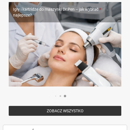
Igły i kartridże do maszynki Dr.Pen – jak wybrać
Piercing – wszystko, co musisz wiedzieć przed
najlepsze?
Rzęsy Nagaraku – dlaczego są tak popularne wśród
przekłuciem
stylistek?
ZOBACZ WSZYSTKO