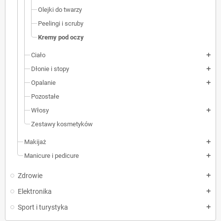
Olejki do twarzy
Peelingi i scruby
Kremy pod oczy
Ciało
add
Dłonie i stopy
add
Opalanie
add
Pozostałe
Włosy
add
Zestawy kosmetyków
Makijaż
add
Manicure i pedicure
add
Zdrowie
add
Elektronika
add
Sport i turystyka
add