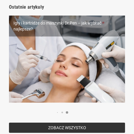
Ostatnie artykuły
Igły i kartridże do maszynki Dr.Pen – jak wybrać
Piercing – wszystko, co musisz wiedzieć przed
najlepsze?
Rzęsy Nagaraku – dlaczego są tak popularne wśród
przekłuciem
stylistek?
ZOBACZ WSZYSTKO