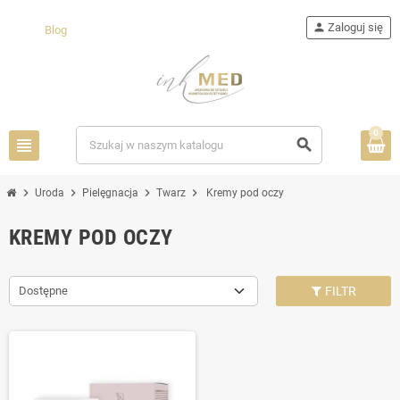
person
Zaloguj się
Blog
0
view_headline
search
chevron_right
chevron_right
chevron_right
chevron_right
Uroda
Pielęgnacja
Twarz
Kremy pod oczy
KREMY POD OCZY
Dostępne
FILTR