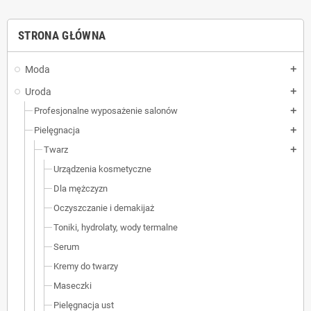
STRONA GŁÓWNA
Moda
add
Uroda
add
Profesjonalne wyposażenie salonów
add
Pielęgnacja
add
Twarz
add
Urządzenia kosmetyczne
Dla mężczyzn
Oczyszczanie i demakijaż
Toniki, hydrolaty, wody termalne
Serum
Kremy do twarzy
Maseczki
Pielęgnacja ust