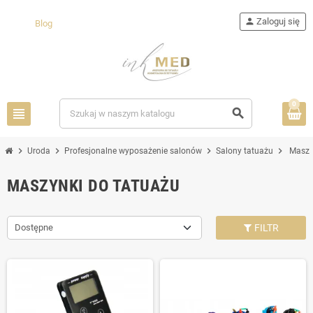
person
Zaloguj się
Blog
0
view_headline
search
chevron_right
chevron_right
chevron_right
chevron_right
Uroda
Profesjonalne wyposażenie salonów
Salony tatuażu
Maszy
MASZYNKI DO TATUAŻU
Dostępne
FILTR