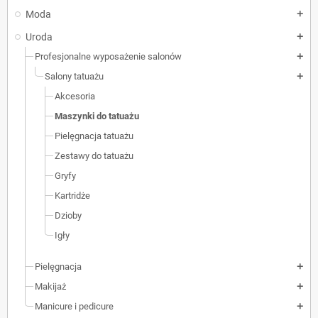
Moda
add
Uroda
add
Profesjonalne wyposażenie salonów
add
Salony tatuażu
add
Akcesoria
Maszynki do tatuażu
Pielęgnacja tatuażu
Zestawy do tatuażu
Gryfy
Kartridże
Dzioby
Igły
Pielęgnacja
add
Makijaż
add
Manicure i pedicure
add