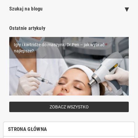
Szukaj na blogu
Ostatnie artykuły
Rzęsy Nagaraku – dlaczego są tak popularne wśród
Igły i kartridże do maszynki Dr.Pen – jak wybrać
Piercing – wszystko, co musisz wiedzieć przed
stylistek?
najlepsze?
przekłuciem
ZOBACZ WSZYSTKO
STRONA GŁÓWNA