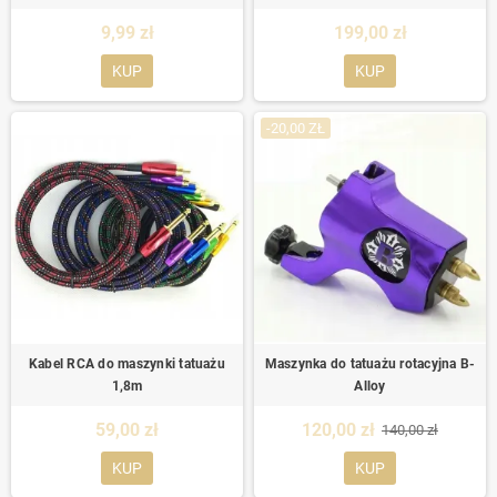
9,99 zł
199,00 zł
KUP
KUP
-20,00 ZŁ
Kabel RCA do maszynki tatuażu
Maszynka do tatuażu rotacyjna B-
1,8m
Alloy
59,00 zł
120,00 zł
140,00 zł
KUP
KUP