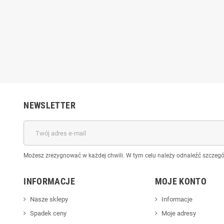
n do Derma Pen 24 igły
Kartridż Dr.Pen do Derma Pen 36
Kartr
2 m5 m7
igieł m2 m5 m7
0 zł
2,50 zł
5,50 zł
5,50 zł
NEWSLETTER
Możesz zrezygnować w każdej chwili. W tym celu należy odnaleźć szczegół
INFORMACJE
MOJE KONTO
Nasze sklepy
Informacje
Spadek ceny
Moje adresy