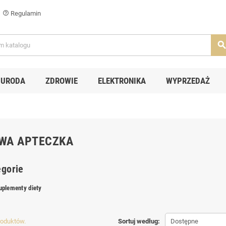
Regulamin
help_outline
searc
URODA
ZDROWIE
ELEKTRONIKA
WYPRZEDAŻ
WA APTECZKA
gorie
uplementy diety
produktów.
Sortuj według:
Dostępne