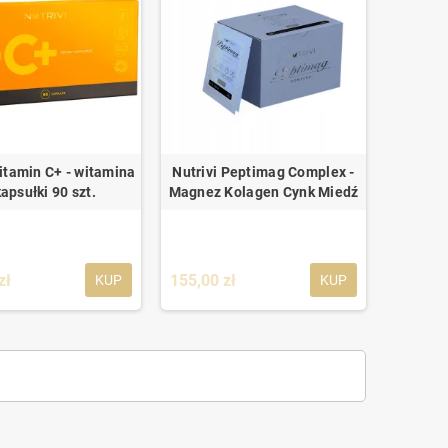
Vitamin C+ - witamina
Nutrivi Peptimag Complex -
kapsułki 90 szt.
Magnez Kolagen Cynk Miedź
zł
155,00 zł
KUP
KUP