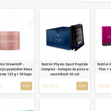
rivi GlowinUP -
Nutrivi Physio Sport Peptide
Nutrivi
cja peptydów Kwas
Complex - kolagen do picia w
Plus +
owy 125 g + 30 kaps
saszetkach 30 szt
zł
325,00 zł
245,00 
KUP
KUP