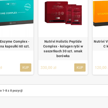
i Enzyme Complex -
Nutrivi Holistic Peptide
Nutrivi 
na kapsułki 60 szt.
Complex - kolagen rybi w
C 
saszetkach 30 szt. smak
borówka
zł
330,00 zł
120,00 
KUP
KUP
 1-8 z 8 pozycji