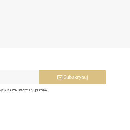
idż Dr.Pen do Derma Pen 12
igieł m2 m5 m7
2,50 zł
5,50 zł
Subskrybuj
y w naszej informacji prawnej.