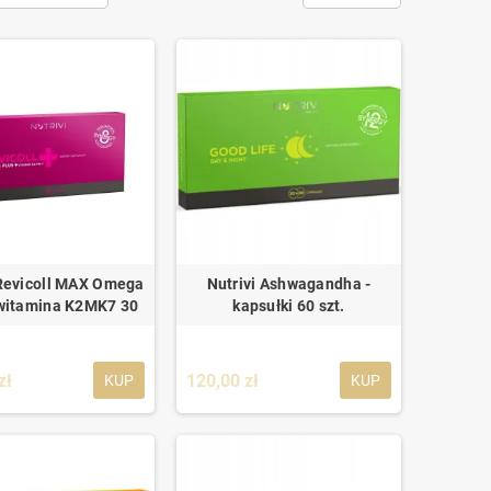
 Revicoll MAX Omega
Nutrivi Ashwagandha -
 witamina K2MK7 30
kapsułki 60 szt.
zł
120,00 zł
KUP
KUP