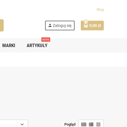
Blog
0
h
person
Zaloguj się
0,00 zł
NOWE
MARKI
ARTYKUŁY
view_comfy
view_list
view_headline
Pogląd