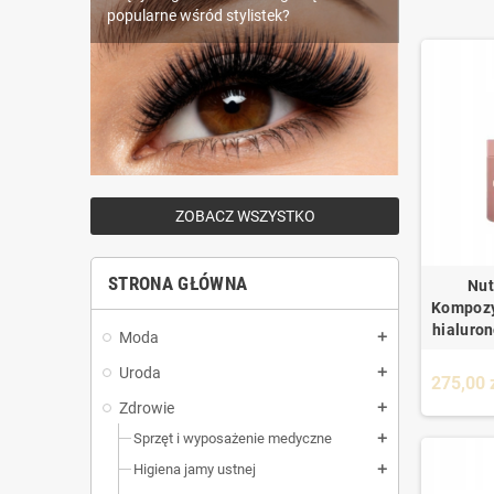
Piercing – wszystko, co musisz wiedzieć
popularne wśród stylistek?
wybrać najlepsze?
przed przekłuciem
ZOBACZ WSZYSTKO
STRONA GŁÓWNA
Nut
Kompozy
hialuron
Moda
add
Uroda
add
275,00 
Zdrowie
add
Sprzęt i wyposażenie medyczne
add
Higiena jamy ustnej
add