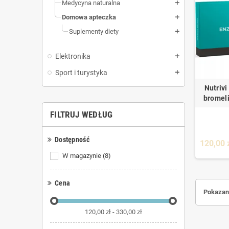
Medycyna naturalna
add
Domowa apteczka
add
Suplementy diety
add
Elektronika
add
Sport i turystyka
add
Nutriv
bromeli
FILTRUJ WEDŁUG
Dostępność
120,00 
W magazynie
(8)
Cena
Pokazano
120,00 zł - 330,00 zł