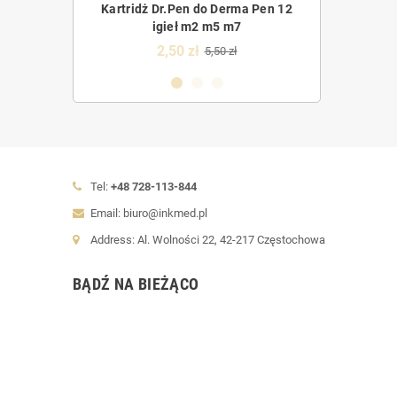
Derma Pen 36
Kartridż Dr.Pen do Derma Pen 12
Kartridż Dr.Pe
5 m7
igieł m2 m5 m7
m
2,50 zł
2,5
0 zł
5,50 zł
Tel:
+48 728-113-844
Email: biuro@inkmed.pl
Address: Al. Wolności 22, 42-217 Częstochowa
BĄDŹ NA BIEŻĄCO