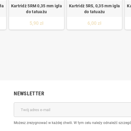
ła
Kartridż 5RM 0,35 mm igła
Kartridż 5RS, 0,35 mm igła
K
do tatuażu
do tatuażu
5,90 zł
6,00 zł
NEWSLETTER
Możesz zrezygnować w każdej chwili. W tym celu należy odnaleźć szczegół