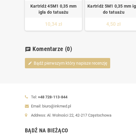
Kartridż 45M1 0,35 mm
Kartridż 5M1 0,35 mm ig
igła do tatuażu
do tatuażu
10,34 zł
4,50 zł
Komentarze
(0)
chat
Bądź pierwszym który napisze recenzję
edit
Tel:
+48 728-113-844
Email: biuro@inkmed.pl
Address: Al. Wolności 22, 42-217 Częstochowa
BĄDŹ NA BIEŻĄCO