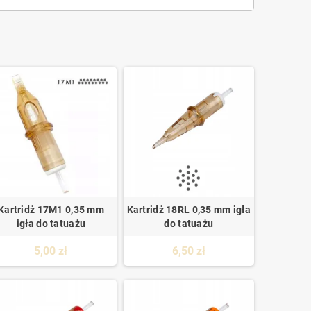
Kartridż 17M1 0,35 mm
Kartridż 18RL 0,35 mm igła
igła do tatuażu
do tatuażu
5,00 zł
6,50 zł