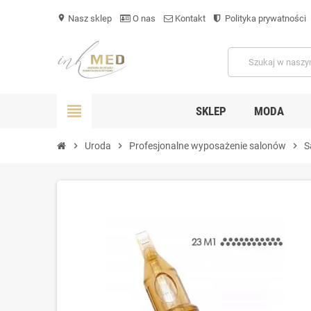
Nasz sklep
O nas
Kontakt
Polityka prywatności
location_on
view_headline
SKLEP
MODA
chevron_right
Uroda
chevron_right
Profesjonalne wyposażenie salonów
chevron_right
S