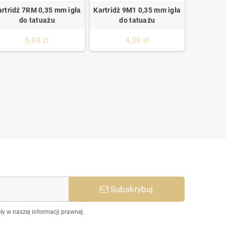
artridż 7RM 0,35 mm igła
Kartridż 9M1 0,35 mm igła
do tatuażu
do tatuażu
6,04 zł
4,00 zł
Subskrybuj
y w naszej informacji prawnej.