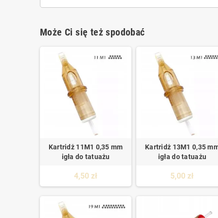
Może Ci się też spodobać
Kartridż 11M1 0,35 mm
Kartridż 13M1 0,35 m
igła do tatuażu
igła do tatuażu
4,50 zł
5,00 zł