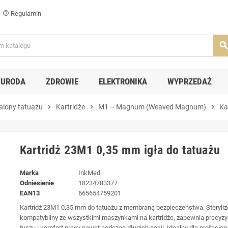
Regulamin
help_outline
searc
URODA
ZDROWIE
ELEKTRONIKA
WYPRZEDAŻ
alony tatuażu
chevron_right
Kartridże
chevron_right
M1 – Magnum (Weaved Magnum)
chevron_right
Ka
Kartridż 23M1 0,35 mm igła do tatuażu
Marka
InkMed
Odniesienie
18234783377
EAN13
665654759201
Kartridż 23M1 0,35 mm do tatuażu z membraną bezpieczeństwa. Steryli
kompatybilny ze wszystkimi maszynkami na kartridże, zapewnia precyzy
tuszu i komfort pracy nawet podczas długich sesji. Idealny dla profesjon