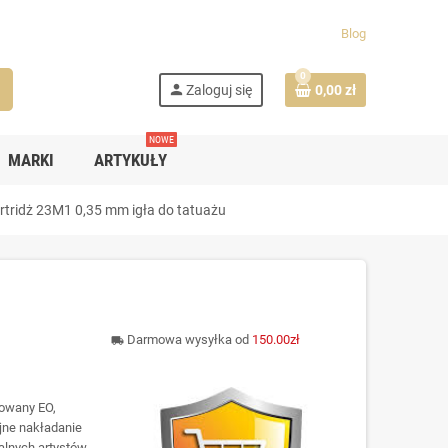
Blog
0
h
person
Zaloguj się
0,00 zł
NOWE
MARKI
ARTYKUŁY
rtridż 23M1 0,35 mm igła do tatuażu
Darmowa wysyłka od
150.00zł
local_shipping
zowany EO,
jne nakładanie
alnych artystów.