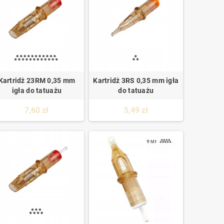
Kartridż 23RM 0,35 mm
Kartridż 3RS 0,35 mm igła
igła do tatuażu
do tatuażu
7,60 zł
5,49 zł