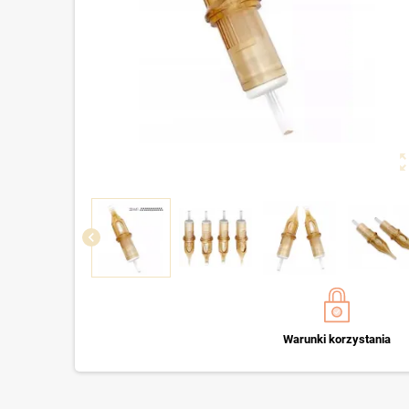
zoom_o
chevron_left
Warunki korzystania