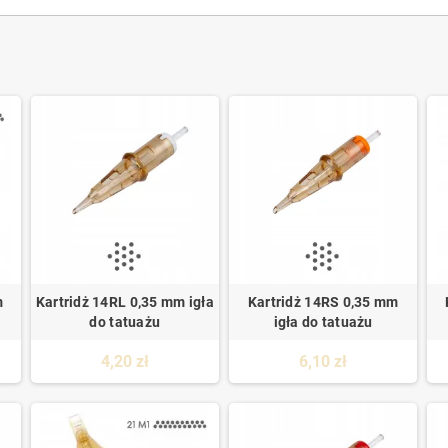
m
Kartridż 14RL 0,35 mm igła
Kartridż 14RS 0,35 mm
do tatuażu
igła do tatuażu
4,20 zł
6,10 zł