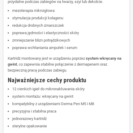
przydatne podczas zabiegów na twarzy, szyi lub dekolcie.
mezoterapia mikroigłowa
stymulacja produkcji kolagenu
redukcja drobnych zmarszczek
poprawa jędrności i elastyczności skóry
zmniejszanie blizn potrądzikowych
poprawa wchłaniania ampułek i serum
Kartridż montowany jest w urządzeniu poprzez
system wkręcany na
gwint
, co zapewnia stabilne połączenie z dermapenem oraz
bezpieczną pracę podczas zabiegu.
Najważniejsze cechy produktu
12 cienkich igieł do mikronakłuwania skóry
system montażu: wkręcany na gwint
kompatybilny z urządzeniami Derma Pen M5 i M8
precyzyjna i stabilna praca
jednorazowy kartridż
sterylne opakowanie