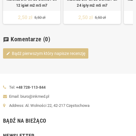
12 igieł m2 m5 m7
24 igły m2 m5 m7
2,50 zł
2,50 zł
5,50 zł
5,50 zł
Komentarze
(0)
chat
Bądź pierwszym który napisze recenzję
edit
Tel:
+48 728-113-844
Email: biuro@inkmed.pl
Address: Al. Wolności 22, 42-217 Częstochowa
BĄDŹ NA BIEŻĄCO
NEWSLETTER