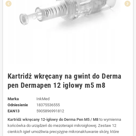
chevron_left
chevron_right
Kartridż wkręcany na gwint do Derma
pen Dermapen 12 igłowy m5 m8
Marka
InkMed
Odniesienie
18375536555
EAN13
5905896991812
Kartridż wkręcany 12-igłowy do Derma Pen M5 / M8
to wymienna
końcówka do urządzeń do mezoterapii mikroigłowej. Zestaw 12
cienkich igieł umożliwia precyzyjne mikronakłuwanie skóry, które