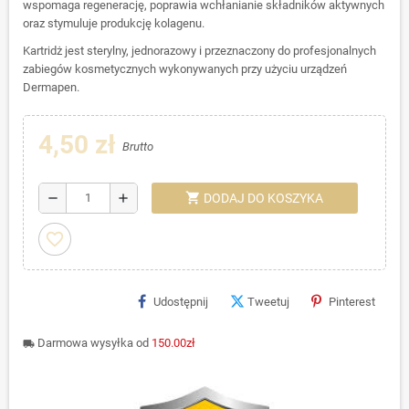
wspomaga regenerację, poprawia wchłanianie składników aktywnych
oraz stymuluje produkcję kolagenu.
Kartridż jest sterylny, jednorazowy i przeznaczony do profesjonalnych
zabiegów kosmetycznych wykonywanych przy użyciu urządzeń
Dermapen.
4,50 zł
Brutto
shopping_cart
remove
add
DODAJ DO KOSZYKA
favorite_border
Udostępnij
Tweetuj
Pinterest
Darmowa wysyłka od
150.00zł
local_shipping