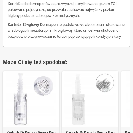
Kartridże do dermapenów są zazwyczaj sterylizowane gazem EO i
pakowane pojedynczo, co pozwala zachować najwyższy poziom
higieny podczas zabiegów kosmetycznych.
Kartridż 12-igłowy Dermapen
to podstawowe akcesorium stosowane
w zabiegach mezoterapii mikroigłowej, które umożliwia skuteczne i
bezpieczne przeprowadzanie terapii poprawiających kondycję skóry.
Może Ci się też spodobać
Kartridż Dr.Pen do Derma Pen
Kartridż Dr.Pen do Derma Pen
Kart