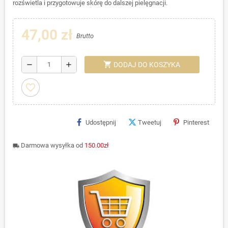
rozświetla i przygotowuje skórę do dalszej pielęgnacji.
47,00 zł
Brutto
shopping_cart
remove
add
DODAJ DO KOSZYKA
favorite_border
Udostępnij
Tweetuj
Pinterest
Darmowa wysyłka od
150.00zł
local_shipping