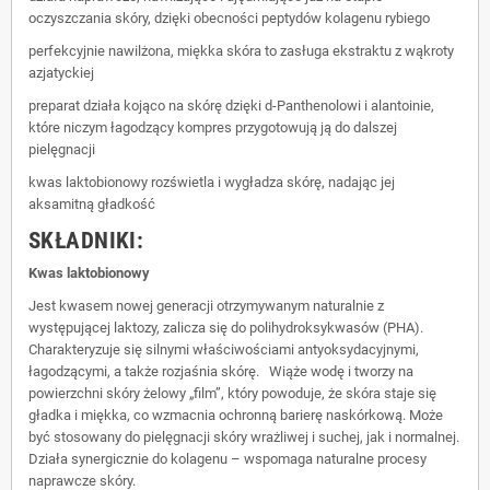
oczyszczania skóry, dzięki obecności peptydów kolagenu rybiego
perfekcyjnie nawilżona, miękka skóra to zasługa ekstraktu z wąkroty
azjatyckiej
preparat działa kojąco na skórę dzięki d-Panthenolowi i alantoinie,
które niczym łagodzący kompres przygotowują ją do dalszej
pielęgnacji
kwas laktobionowy rozświetla i wygładza skórę, nadając jej
aksamitną gładkość
SKŁADNIKI:
Kwas laktobionowy
Jest kwasem nowej generacji otrzymywanym naturalnie z
występującej laktozy, zalicza się do polihydroksykwasów (PHA).
Charakteryzuje się silnymi właściwościami antyoksydacyjnymi,
łagodzącymi, a także rozjaśnia skórę. Wiąże wodę i tworzy na
powierzchni skóry żelowy „film”, który powoduje, że skóra staje się
gładka i miękka, co wzmacnia ochronną barierę naskórkową. Może
być stosowany do pielęgnacji skóry wrażliwej i suchej, jak i normalnej.
Działa synergicznie do kolagenu – wspomaga naturalne procesy
naprawcze skóry.