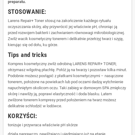
preparatu.
STOSOWANIE:
Larens Repair+ Toner stosuj na zakończenie każdego rytuału
oczyszczania skóry, aby przywrócić jej właściwie pH, chroniąc ją
przed rozwojem bakterii i zachwianiem równowagi mikrobiologicznej.
Zwilż wacik kosmetyczny tonerem i delikatnie przetrzyj twarz i szyję,
kierując się od dołu, ku górze.
Tips and tricks
Kompres kosmetyczny zwilż odrobiną LARENS REPAIR+ TONER;
otrzymasz wilgotną płachtę. Połóż ją na twarzy i pozostaw kilka minut.
Podobnie możesz postąpić z płatkami kosmetycznymi – nasączone
tonerem, położone na powiekach lub pod oczami dadzą wytchnienie
napuchniętym okolicom oczu. Taki zabieg w domowym SPA zmiękczy
skórę i nawilży ją, poprawi elastyczność i doda blasku. Latem
zwilżone tonerem kompresy przed położeniem na twarz możesz
delikatnie schłodzić w lodówce.
KORZYŚCI:
tonizuje i przywraca właściwie pH skórze
działa naprawczo, nawilżająco i ujędrniająco już na etapie