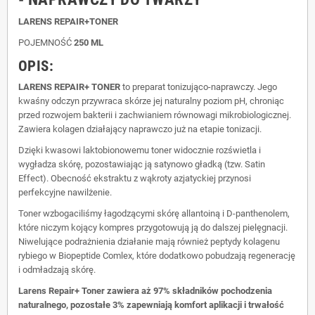
LARENS REPAIR+TONER
POJEMNOŚĆ
250 ML
OPIS:
LARENS REPAIR+ TONER
to preparat tonizująco-naprawczy. Jego
kwaśny odczyn przywraca skórze jej naturalny poziom pH, chroniąc
przed rozwojem bakterii i zachwianiem równowagi mikrobiologicznej.
Zawiera kolagen działający naprawczo już na etapie tonizacji.
Dzięki kwasowi laktobionowemu toner widocznie rozświetla i
wygładza skórę, pozostawiając ją satynowo gładką (tzw. Satin
Effect). Obecność ekstraktu z wąkroty azjatyckiej przynosi
perfekcyjne nawilżenie.
Toner wzbogaciliśmy łagodzącymi skórę allantoiną i D-panthenolem,
które niczym kojący kompres przygotowują ją do dalszej pielęgnacji.
Niwelujące podrażnienia działanie mają również peptydy kolagenu
rybiego w Biopeptide Comlex, które dodatkowo pobudzają regenerację
i odmładzają skórę.
Larens Repair+ Toner zawiera aż 97% składników pochodzenia
naturalnego, pozostałe 3% zapewniają komfort aplikacji i trwałość