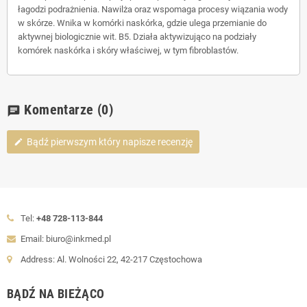
łagodzi podrażnienia. Nawilża oraz wspomaga procesy wiązania wody
w skórze. Wnika w komórki naskórka, gdzie ulega przemianie do
aktywnej biologicznie wit. B5. Działa aktywizująco na podziały
komórek naskórka i skóry właściwej, w tym fibroblastów.
Komentarze
(0)
chat
Bądź pierwszym który napisze recenzję
edit
Tel:
+48 728-113-844
Email: biuro@inkmed.pl
Address: Al. Wolności 22, 42-217 Częstochowa
BĄDŹ NA BIEŻĄCO