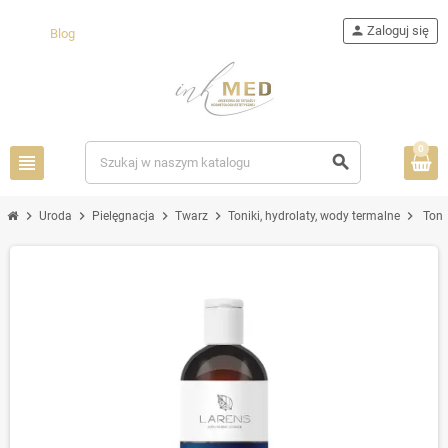
person
Zaloguj się
Blog
0
view_headline
search
chevron_right
chevron_right
chevron_right
chevron_right
chevron_right
Uroda
Pielęgnacja
Twarz
Toniki, hydrolaty, wody termalne
Toni