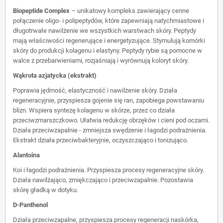
Biopeptide Complex
– unikatowy kompleks zawierający cenne
połączenie oligo- i polipeptydów, które zapewniają natychmiastowe i
długotrwałe nawilżenie we wszystkich warstwach skóry. Peptydy
mają właściwości regenerujące i energetyzujące. Stymulują komórki
skóry do produkcji kolagenu i elastyny. Peptydy rybie są pomocne w
walce z przebarwieniami, rozjaśniają i wyrównują koloryt skóry.
Wąkrota azjatycka (ekstrakt)
Poprawia jędrność, elastyczność i nawilżenie skóry. Działa
regeneracyjnie, przyspiesza gojenie się ran, zapobiega powstawaniu
blizn. Wspiera syntezę kolagenu w skórze, przez co działa
przeciwzmarszczkowo. Ułatwia redukcję obrzęków i cieni pod oczami.
Działa przeciwzapalnie - zmniejsza swędzenie i łagodzi podrażnienia.
Ekstrakt działa przeciwbakteryjnie, oczyszczająco i tonizująco.
Alantoina
Koi i łagodzi podrażnienia. Przyspiesza procesy regeneracyjne skóry.
Działa nawilżająco, zmiękczająco i przeciwzapalnie. Pozostawia
skórę gładką w dotyku.
D-Panthenol
Działa przeciwzapalne, przyspiesza procesy regeneracji naskórka,