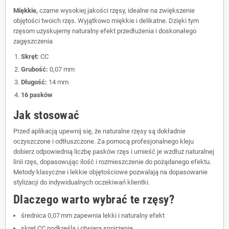
Miękkie,
czarne wysokiej jakości rzęsy, idealne na zwiększenie
objętości twoich rzęs. Wyjątkowo miękkie i delikatne. Dzięki tym
rzęsom uzyskujemy naturalny efekt przedłużenia i doskonałego
zagęszczenia
Skręt:
CC
Grubość:
0,07 mm
Długość:
14 mm
16 pasków
Jak stosować
Przed aplikacją upewnij się, że naturalne rzęsy są dokładnie
oczyszczone i odtłuszczone. Za pomocą profesjonalnego kleju
dobierz odpowiednią liczbę pasków rzęs i umieść je wzdłuż naturalnej
linii rzęs, dopasowując ilość i rozmieszczenie do pożądanego efektu.
Metody klasyczne i lekkie objętościowe pozwalają na dopasowanie
stylizacji do indywidualnych oczekiwań klientki.
Dlaczego warto wybrać te rzęsy?
średnica 0,07 mm zapewnia lekki i naturalny efekt
skręt CC podkreśla i otwiera spojrzenie