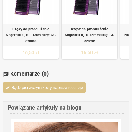
Rzęsy do przedłużania
Rzęsy do przedłużania
R
Nagaraku 0,10 14mm skręt CC
Nagaraku 0,10 15mm skręt CC
Naga
czarne
czarne
16,50 zł
16,50 zł
Komentarze
(0)
chat
Bądź pierwszym który napisze recenzję
edit
Powiązane artykuły na blogu