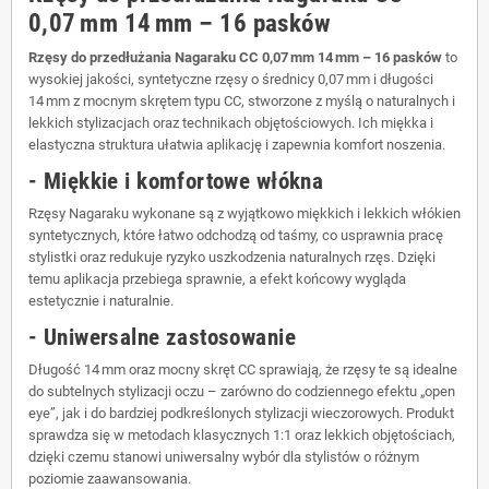
0,07 mm 14 mm – 16 pasków
Rzęsy do przedłużania Nagaraku CC 0,07 mm 14 mm – 16 pasków
to
wysokiej jakości, syntetyczne rzęsy o średnicy 0,07 mm i długości
14 mm z mocnym skrętem typu CC, stworzone z myślą o naturalnych i
lekkich stylizacjach oraz technikach objętościowych. Ich miękka i
elastyczna struktura ułatwia aplikację i zapewnia komfort noszenia.
- Miękkie i komfortowe włókna
Rzęsy Nagaraku wykonane są z wyjątkowo miękkich i lekkich włókien
syntetycznych, które łatwo odchodzą od taśmy, co usprawnia pracę
stylistki oraz redukuje ryzyko uszkodzenia naturalnych rzęs. Dzięki
temu aplikacja przebiega sprawnie, a efekt końcowy wygląda
estetycznie i naturalnie.
- Uniwersalne zastosowanie
Długość 14 mm oraz mocny skręt CC sprawiają, że rzęsy te są idealne
do subtelnych stylizacji oczu – zarówno do codziennego efektu „open
eye”, jak i do bardziej podkreślonych stylizacji wieczorowych. Produkt
sprawdza się w metodach klasycznych 1:1 oraz lekkich objętościach,
dzięki czemu stanowi uniwersalny wybór dla stylistów o różnym
poziomie zaawansowania.