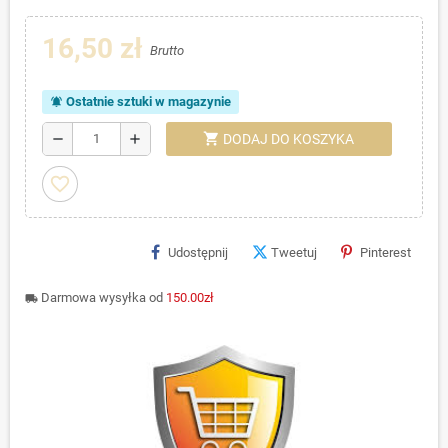
16,50 zł
Brutto
Ostatnie sztuki w magazynie
notifications_active
shopping_cart
remove
add
DODAJ DO KOSZYKA
favorite_border
Udostępnij
Tweetuj
Pinterest
Darmowa wysyłka od
150.00zł
local_shipping