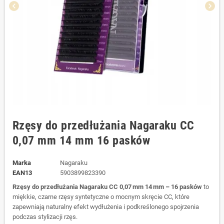
chevron_left
chevron_right
Rzęsy do przedłużania Nagaraku CC
0,07 mm 14 mm 16 pasków
Marka
Nagaraku
EAN13
5903899823390
Rzęsy do przedłużania Nagaraku CC 0,07 mm 14 mm – 16 pasków
to
miękkie, czarne rzęsy syntetyczne o mocnym skręcie CC, które
zapewniają naturalny efekt wydłużenia i podkreślonego spojrzenia
podczas stylizacji rzęs.