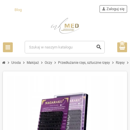
person
Zaloguj się
Blog
0
view_headline
search
chevron_right
chevron_right
chevron_right
chevron_right
chevron_right
chevron_right
Uroda
Makijaż
Oczy
Przedłużanie rzęs, sztuczne rzęsy
Rzęsy