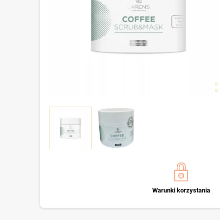
zoom_o
Warunki korzystania