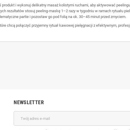
ieś produkt i wykonuj delikatny masaż kolistymi ruchami, aby aktywować peeling
ych rezultatów stosuj peeling‑maskę 1–2 razy w tygodniu w ramach rytuału piel
oblematyczne partie i pozostaw go pod folią na ok. 30–45 minut przed zmyciem.
które chcą połączyć przyjemny rytuał kawowej pielęgnacji z efektywnym, profe
NEWSLETTER