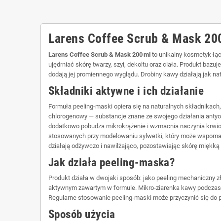
Larens Coffee Scrub & Mask 200
Larens Coffee Scrub & Mask 200 ml
to unikalny kosmetyk łąc
ujędrniać skórę twarzy, szyi, dekoltu oraz ciała. Produkt baz
dodają jej promiennego wyglądu. Drobiny kawy działają jak na
Składniki aktywne i ich działanie
Formuła peeling‑maski opiera się na naturalnych składnikach,
chlorogenowy — substancje znane ze swojego działania antyok
dodatkowo pobudza mikrokrążenie i wzmacnia naczynia krwion
stosowanych przy modelowaniu sylwetki, który może wspomagać
działają odżywczo i nawilżająco, pozostawiając skórę miękką 
Jak działa peeling‑maska?
Produkt działa w dwojaki sposób: jako peeling mechaniczny zł
aktywnym zawartym w formule. Mikro‑ziarenka kawy podczas m
Regularne stosowanie peeling‑maski może przyczynić się do pop
Sposób użycia