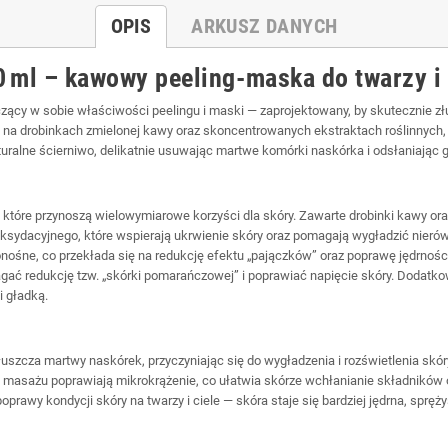
OPIS
ARKUSZ DANYCH
 ml – kawowy peeling‑maska do twarzy i 
zący w sobie właściwości peelingu i maski — zaprojektowany, by skutecznie z
uje na drobinkach zmielonej kawy oraz skoncentrowanych ekstraktach roślinnych, 
turalne ścierniwo, delikatnie usuwając martwe komórki naskórka i odsłaniając 
 które przynoszą wielowymiarowe korzyści dla skóry. Zawarte drobinki kawy ora
sydacyjnego, które wspierają ukrwienie skóry oraz pomagają wygładzić nierówn
ośne, co przekłada się na redukcję efektu „pajączków” oraz poprawę jędrności
 redukcję tzw. „skórki pomarańczowej” i poprawiać napięcie skóry. Dodatkowe s
i gładką.
uszcza martwy naskórek, przyczyniając się do wygładzenia i rozświetlenia skór
asażu poprawiają mikrokrążenie, co ułatwia skórze wchłanianie składników odż
rawy kondycji skóry na twarzy i ciele — skóra staje się bardziej jędrna, spręży