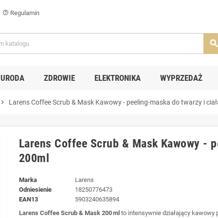
Regulamin
help_outline
searc
URODA
ZDROWIE
ELEKTRONIKA
WYPRZEDAŻ
evron_right
Larens Coffee Scrub & Mask Kawowy - peeling-maska do twarzy i cia
Larens Coffee Scrub & Mask Kawowy - pe
200ml
Marka
Larens
Odniesienie
18250776473
EAN13
5903240635894
Larens Coffee Scrub & Mask 200 ml
to intensywnie działający kawowy