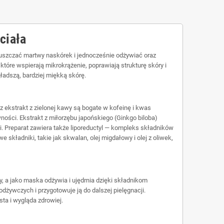
ciała
łuszczać martwy naskórek i jednocześnie odżywiać oraz
które wspierają mikrokrążenie, poprawiają strukturę skóry i
gładszą, bardziej miękką skórę.
z ekstrakt z zielonej kawy są bogate w kofeinę i kwas
ości. Ekstrakt z miłorzębu japońskiego (Ginkgo biloba)
. Preparat zawiera także liporeductyl — kompleks składników
kładniki, takie jak skwalan, olej migdałowy i olej z oliwek,
y, a jako maska odżywia i ujędrnia dzięki składnikom
ywczych i przygotowuje ją do dalszej pielęgnacji.
sta i wygląda zdrowiej.