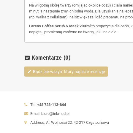
Na wilgotną skórę twarzy (omijając okolice oczu) i ciała nan
minut, a następnie zmyj chłodną wodą. Dla uzyskania najlepsz
(np. walka z cellulitem), nałóż większą ilość preparatu na pr
Larens Coffee Scrub & Mask 200 ml
to propozycja dla osób, 
napiętą i promienną zarówno na twarzy, jak i na ciele.
Komentarze
(0)
chat
Bądź pierwszym który napisze recenzję
edit
Tel:
+48 728-113-844
Email: biuro@inkmed.pl
Address: Al. Wolności 22, 42-217 Częstochowa