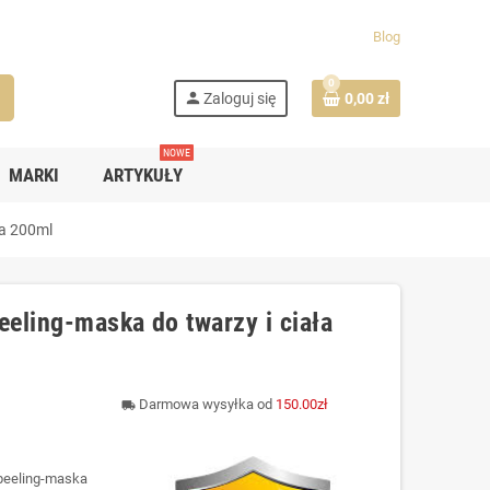
Blog
0
h
person
Zaloguj się
0,00 zł
NOWE
MARKI
ARTYKUŁY
ła 200ml
eling-maska do twarzy i ciała
Darmowa wysyłka od
150.00zł
local_shipping
 peeling‑maska