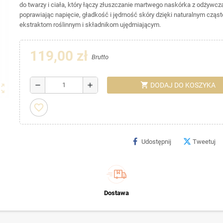
do twarzy i ciała, który łączy złuszczanie martwego naskórka z odżywc
poprawiając napięcie, gładkość i jędrność skóry dzięki naturalnym czą
ekstraktom roślinnym i składnikom ujędrniającym.
119,00 zł
Brutto
shopping_cart
remove
add
DODAJ DO KOSZYKA
ut_map
favorite_border
Udostępnij
Tweetuj
Dostawa