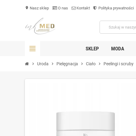
Nasz sklep
O nas
Kontakt
Polityka prywatności
location_on
view_headline
SKLEP
MODA
chevron_right
Uroda
chevron_right
Pielęgnacja
chevron_right
Ciało
chevron_right
Peelingi i scruby
ch